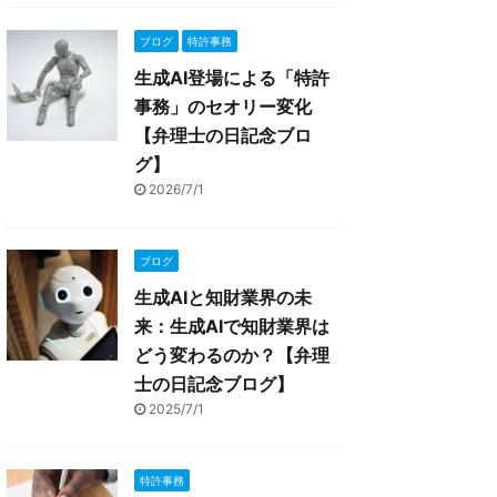
ブログ
特許事務
生成AI登場による「特許
事務」のセオリー変化
【弁理士の日記念ブロ
グ】
2026/7/1
ブログ
生成AIと知財業界の未
来：生成AIで知財業界は
どう変わるのか？【弁理
士の日記念ブログ】
2025/7/1
特許事務